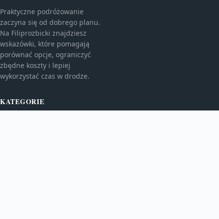
Praktyczne podróżowanie
zaczyna się od dobrego planu.
Na Filiprozbicki znajdziesz
wskazówki, które pomagają
porównać opcje, ograniczyć
zbędne koszty i lepiej
wykorzystać czas w drodze.
KATEGORIE
Europa
Finanse w podróży
Loty i lotniska
TEMATY
Noclegi i hotele
Planowanie podróży