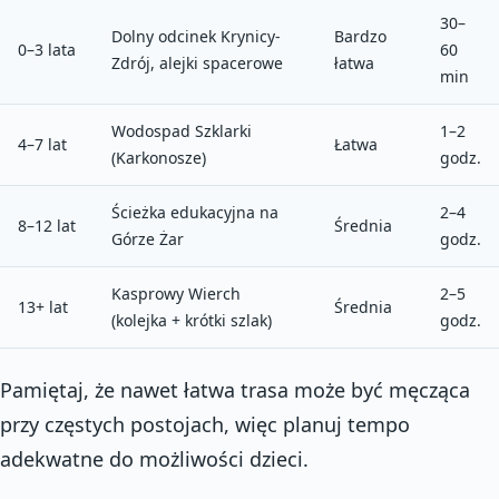
30–
Dolny odcinek Krynicy-
Bardzo
0–3 lata
60
Zdrój, alejki spacerowe
łatwa
min
Wodospad Szklarki
1–2
4–7 lat
Łatwa
(Karkonosze)
godz.
Ścieżka edukacyjna na
2–4
8–12 lat
Średnia
Górze Żar
godz.
Kasprowy Wierch
2–5
13+ lat
Średnia
(kolejka + krótki szlak)
godz.
Pamiętaj, że nawet łatwa trasa może być męcząca
przy częstych postojach, więc planuj tempo
adekwatne do możliwości dzieci.