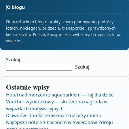
O blogu
Filiprozbicki to blog o praktycznym planowaniu podróży:
lotach, noclegach, budżecie, transporcie i sprawdzonych
kierunkach w Polsce, Europie oraz wybranych miejscach na
świecie.
Szukaj
Szukaj
Ostatnie wpisy
Hotel nad morzem z aquaparkiem — raj dla dzieci
Voucher wycieczkowy — skuteczna nagroda w
wyjazdach motywacyjnych
Dziwnów: domki letniskowe tuż przy morzu
Najlepsze hotele z basenem w Świeradów‑Zdroju —