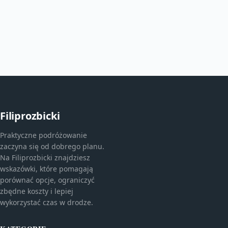
Filiprozbicki
Praktyczne podróżowanie
zaczyna się od dobrego planu.
Na Filiprozbicki znajdziesz
wskazówki, które pomagają
porównać opcje, ograniczyć
zbędne koszty i lepiej
wykorzystać czas w drodze.