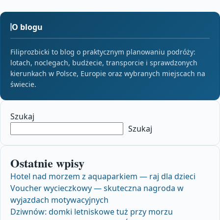
O blogu
Filiprozbicki to blog o praktycznym planowaniu podróży:
lotach, noclegach, budżecie, transporcie i sprawdzonych
kierunkach w Polsce, Europie oraz wybranych miejscach na
świecie.
Szukaj
Szukaj
Ostatnie wpisy
Hotel nad morzem z aquaparkiem — raj dla dzieci
Voucher wycieczkowy — skuteczna nagroda w
wyjazdach motywacyjnych
Dziwnów: domki letniskowe tuż przy morzu