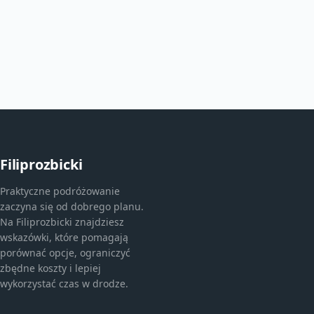
Filiprozbicki
Praktyczne podróżowanie
zaczyna się od dobrego planu.
Na Filiprozbicki znajdziesz
wskazówki, które pomagają
porównać opcje, ograniczyć
zbędne koszty i lepiej
wykorzystać czas w drodze.