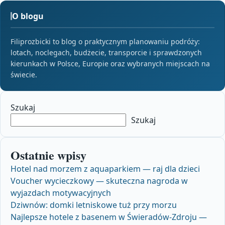
O blogu
Filiprozbicki to blog o praktycznym planowaniu podróży:
lotach, noclegach, budżecie, transporcie i sprawdzonych
kierunkach w Polsce, Europie oraz wybranych miejscach na
świecie.
Szukaj
Szukaj
Ostatnie wpisy
Hotel nad morzem z aquaparkiem — raj dla dzieci
Voucher wycieczkowy — skuteczna nagroda w
wyjazdach motywacyjnych
Dziwnów: domki letniskowe tuż przy morzu
Najlepsze hotele z basenem w Świeradów‑Zdroju —