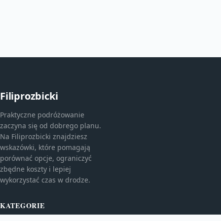
Filiprozbicki
Praktyczne podróżowanie
zaczyna się od dobrego planu.
Na Filiprozbicki znajdziesz
wskazówki, które pomagają
porównać opcje, ograniczyć
zbędne koszty i lepiej
wykorzystać czas w drodze.
KATEGORIE