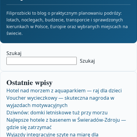
Filiprozbicki to blog o praktycznym planowaniu podróży:
lotach, noclegach, budżecie, transporcie i sprawdzonych
kierunkach w Polsce, Europie oraz wybranych miejscach na
świecie.
Szukaj
Szukaj
Ostatnie wpisy
Hotel nad morzem z aquaparkiem — raj dla dzieci
Voucher wycieczkowy — skuteczna nagroda w
wyjazdach motywacyjnych
Dziwnów: domki letniskowe tuż przy morzu
Najlepsze hotele z basenem w Świeradów‑Zdroju —
gdzie się zatrzymać
Wyjazdy integracyjne szyte na miarę dla