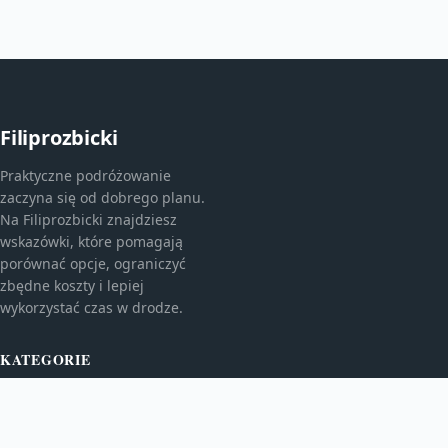
Filiprozbicki
Praktyczne podróżowanie
zaczyna się od dobrego planu.
Na Filiprozbicki znajdziesz
wskazówki, które pomagają
porównać opcje, ograniczyć
zbędne koszty i lepiej
wykorzystać czas w drodze.
KATEGORIE
Europa
Finanse w podróży