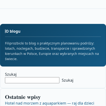
O blogu
Filiprozbicki to blog o praktycznym planowaniu podróży:
lotach, noclegach, budżecie, transporcie i sprawdzonych
kierunkach w Polsce, Europie oraz wybranych miejscach na
świecie.
Szukaj
Szukaj
Ostatnie wpisy
Hotel nad morzem z aquaparkiem — raj dla dzieci