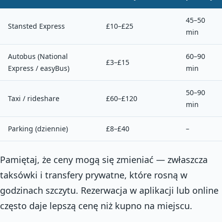
45–50
Stansted Express
£10–£25
min
Autobus (National
60–90
£3–£15
Express / easyBus)
min
50–90
Taxi / rideshare
£60–£120
min
Parking (dziennie)
£8–£40
–
Pamiętaj, że ceny mogą się zmieniać — zwłaszcza
taksówki i transfery prywatne, które rosną w
godzinach szczytu. Rezerwacja w aplikacji lub online
często daje lepszą cenę niż kupno na miejscu.