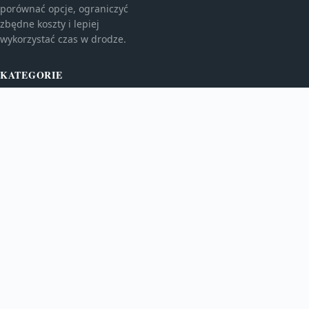
porównać opcje, ograniczyć
zbędne koszty i lepiej
wykorzystać czas w drodze.
KATEGORIE
Europa
Finanse w podróży
Loty i lotniska
TEMATY
Noclegi i hotele
Planowanie podróży
Polska
WIĘCEJ